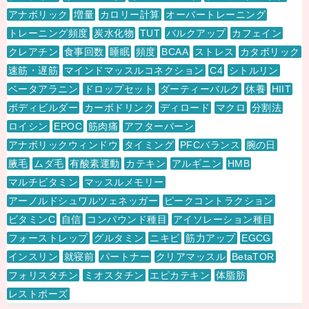
アナボリック
増量
カロリー計算
オーバートレーニング
トレーニング頻度
炭水化物
TUT
バルクアップ
カフェイン
クレアチン
食事回数
睡眠
頻度
BCAA
ストレス
カタボリック
速筋・遅筋
マインドマッスルコネクション
C4
シトルリン
ベータアラニン
ドロップセット
ダーティーバルク
休養
HIIT
ボディビルダー
カーボドリンク
ディロード
マクロ
分割法
ロイシン
EPOC
筋肉痛
アフターバーン
アナボリックウィンドウ
タイミング
PFCバランス
腕の日
腋毛
ムダ毛
有酸素運動
カテキン
アルギニン
HMB
マルチビタミン
マッスルメモリー
アーノルドシュワルツェネッガー
ピークコントラクション
ビタミンC
自信
コンパウンド種目
アイソレーション種目
フォーストレップ
グルタミン
ニキビ
筋力アップ
EGCG
インスリン
就寝前
パートナー
クリアマッスル
BetaTOR
フォリスタチン
ミオスタチン
エピカテキン
体脂肪
レストポーズ