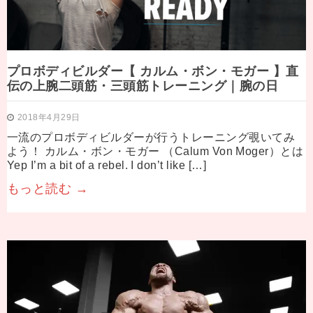
プロボディビルダー【 カルム・ボン・モガー 】直
伝の上腕二頭筋・三頭筋トレーニング｜腕の日
2018年4月29日
一流のプロボディビルダーが行うトレーニング覗いてみ
よう！ カルム・ボン・モガー （Calum Von Moger）とは
Yep I’m a bit of a rebel. I don’t like […]
もっと読む →