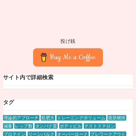
投げ銭
Buy Me a Coffee
サイト内で詳細検索
タグ
理論的アプローチ
筋肥大
トレーニングボリューム
脂肪燃焼
減量
レップ数
タンパク質
ボディビル
テストステロン
プロテイン
リーンバルク
オーバーロード
プレワークアウト