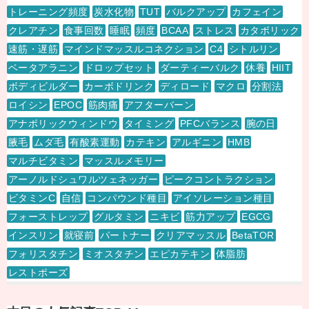
トレーニング頻度
炭水化物
TUT
バルクアップ
カフェイン
クレアチン
食事回数
睡眠
頻度
BCAA
ストレス
カタボリック
速筋・遅筋
マインドマッスルコネクション
C4
シトルリン
ベータアラニン
ドロップセット
ダーティーバルク
休養
HIIT
ボディビルダー
カーボドリンク
ディロード
マクロ
分割法
ロイシン
EPOC
筋肉痛
アフターバーン
アナボリックウィンドウ
タイミング
PFCバランス
腕の日
腋毛
ムダ毛
有酸素運動
カテキン
アルギニン
HMB
マルチビタミン
マッスルメモリー
アーノルドシュワルツェネッガー
ピークコントラクション
ビタミンC
自信
コンパウンド種目
アイソレーション種目
フォーストレップ
グルタミン
ニキビ
筋力アップ
EGCG
インスリン
就寝前
パートナー
クリアマッスル
BetaTOR
フォリスタチン
ミオスタチン
エピカテキン
体脂肪
レストポーズ