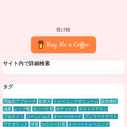
投げ銭
Buy Me a Coffee
サイト内で詳細検索
タグ
理論的アプローチ
筋肥大
トレーニングボリューム
脂肪燃焼
減量
レップ数
タンパク質
ボディビル
テストステロン
プロテイン
リーンバルク
オーバーロード
プレワークアウト
アナボリック
増量
カロリー計算
オーバートレーニング