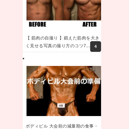
【 筋肉の自撮り 】鍛えた筋肉を大き
く見せる写真の撮り方のコツ7...
ボディビル 大会前の減量期の食事・