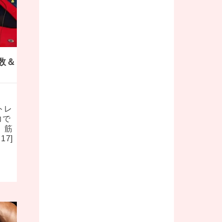
数＆
トレ
力で
 筋
7]