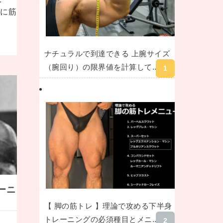
を
的に筋
ナチュラルで到達できる 上腕サイズ
（腕回り）の限界値を計算して...
ーニ
【 脚の筋トレ 】理論で攻める下半身
トレーニングの必須種目とメニ...