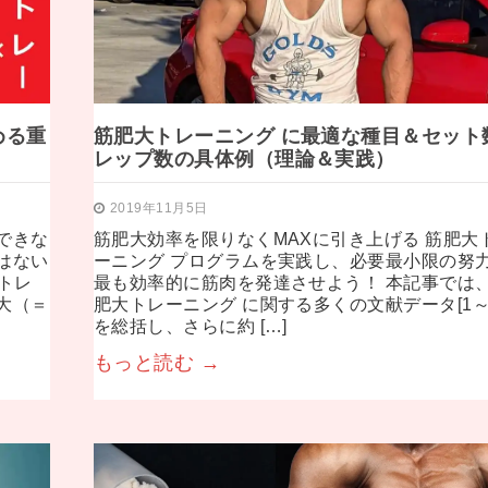
める重
筋肥大トレーニング に最適な種目＆セット
レップ数の具体例（理論＆実践）
2019年11月5日
できな
筋肥大効率を限りなくMAXに引き上げる 筋肥大
はない
ーニング プログラムを実践し、必要最小限の努
トレ
最も効率的に筋肉を発達させよう！ 本記事では、
大（＝
肥大トレーニング に関する多くの文献データ[1～1
を総括し、さらに約 […]
もっと読む →