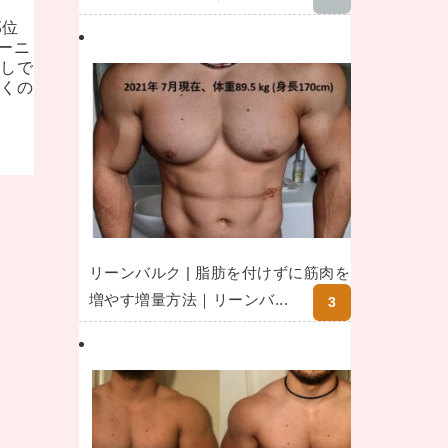
部位
ーニ
少しで
多くの
リーンバルク | 脂肪を付けずに筋肉を
増やす増量方法｜リーンバ...