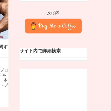
投げ銭
Buy Me a Coffee
関す
サイト内で詳細検索
（プロ
トを
 本
質（プ