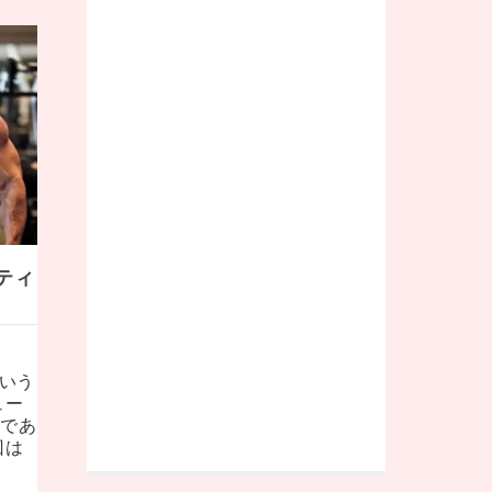
ティ
という
ュー
人であ
回は