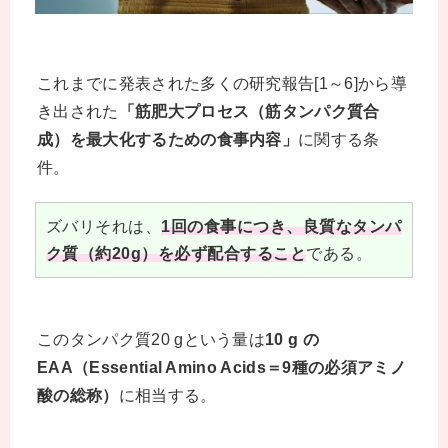
これまでに発表された多くの研究報告[1～6]から導
き出された
「筋肥大プロセス（筋タンパク質合
成）を最大化するための食事内容」
に関する条
件。
ズバリそれは、
1回の食事につき、良質なタンパ
ク質（約20g）を必ず配合すること
である。
このタンパク質20 gという量は
10 g の
EAA（Essential Amino Acids＝9種の必須アミノ
酸の総称）
に相当する。