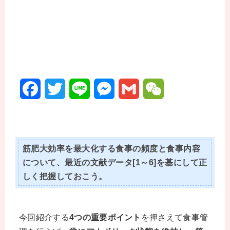
F
T
L
M
G
W
a
w
i
e
m
e
c
i
n
s
a
C
筋肥大効率を最大化する食事の頻度と食事内容
e
t
e
s
i
h
について、最近の文献データ[1～6]を基にして正
b
t
e
l
a
しく把握しておこう。
o
e
n
t
o
r
g
今回紹介する
4つの重要ポイント
を押さえて食事管