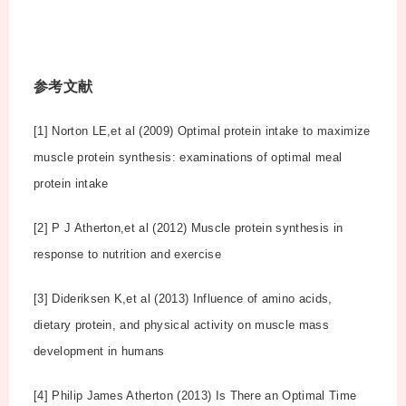
参考文献
[1] Norton LE,et al (2009) Optimal protein intake to maximize
muscle protein synthesis: examinations of optimal meal
protein intake
[2] P J Atherton,et al (2012) Muscle protein synthesis in
response to nutrition and exercise
[3] Dideriksen K,et al (2013) Influence of amino acids,
dietary protein, and physical activity on muscle mass
development in humans
[4] Philip James Atherton (2013) Is There an Optimal Time