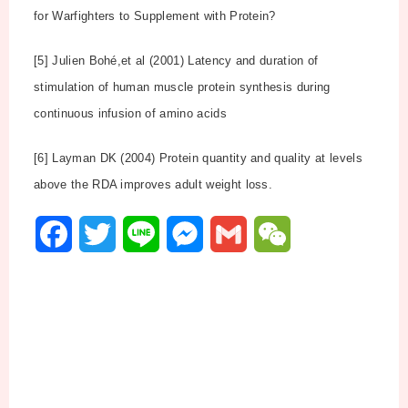
for Warfighters to Supplement with Protein?
[5] Julien Bohé,et al (2001) Latency and duration of
stimulation of human muscle protein synthesis during
continuous infusion of amino acids
[6] Layman DK (2004) Protein quantity and quality at levels
above the RDA improves adult weight loss.
F
T
L
M
G
W
a
w
i
e
m
e
c
i
n
s
a
C
e
t
e
s
i
h
b
t
e
l
a