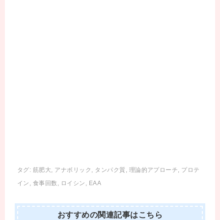
o
e
n
t
o
r
g
k
e
r
タグ:
筋肥大
,
アナボリック
,
タンパク質
,
理論的アプローチ
,
プロテ
イン
,
食事回数
,
ロイシン
,
EAA
おすすめの関連記事はこちら